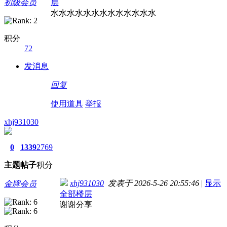
初级会员
层
水水水水水水水水水水水水水
积分
72
发消息
回复
使用道具
举报
xhj931030
0
1339
2769
主题
帖子
积分
xhj931030
发表于 2026-5-26 20:55:46
|
显示
金牌会员
全部楼层
谢谢分享