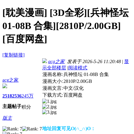
[耽美漫画]
[3D全彩][兵神怪坛
01-08B 合集][2810P/2.00GB]
[百度网盘]
[复制链接]
acg之家
发表于 2026-5-26 11:20:48
|
显
示全部楼层
|
阅读模式
漫画名称:
兵神怪坛 01-08B 合集
acg之家
漫画大小:
2810P/2.00GB
漫画文言:
中文/汉化
下载方式:
百度网盘
2518
2536
245万
主题
帖子
积分
版主
地址回复可见O(∩_∩)O：