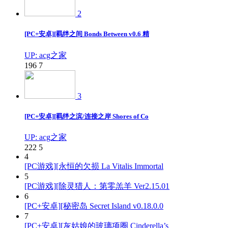
2
[PC+安卓][羁绊之间 Bonds Between v0.6 精
UP: acg之家
196
7
3
[PC+安卓][羁绊之滨/连接之岸 Shores of Co
UP: acg之家
222
5
4
[PC游戏][永恒的欠损 La Vitalis Immortal
5
[PC游戏][除灵猎人：第零羔羊 Ver2.15.01
6
[PC+安卓][秘密岛 Secret Island v0.18.0.0
7
[PC+安卓][灰姑娘的玻璃项圈 Cinderella’s