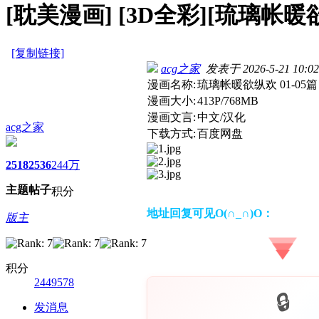
[耽美漫画]
[3D全彩][琉璃帐暖欲
[复制链接]
acg之家
发表于 2026-5-21 10:02
漫画名称:
琉璃帐暖欲纵欢 01-05
漫画大小:
413P/768MB
漫画文言:
中文/汉化
acg之家
下载方式:
百度网盘
2518
2536
244万
主题
帖子
积分
地址回复可见O(∩_∩)O：
版主
积分
2449578
发消息