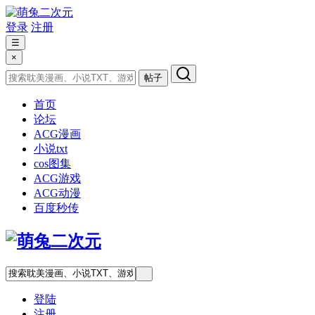
登录
注册
☰
×
帖子
首页
论坛
ACG漫画
小说txt
cos图集
ACG游戏
ACG动漫
百度秒传
登陆
注册