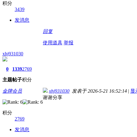
积分
3439
发消息
回复
使用道具
举报
xhj931030
0
1339
2769
主题
帖子
积分
金牌会员
xhj931030
发表于 2026-5-21 16:52:14
|
显
谢谢分享
积分
2769
发消息