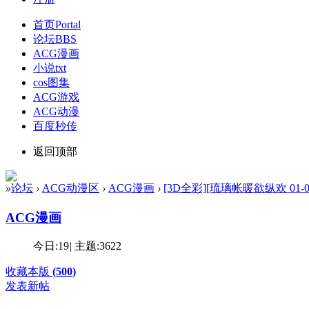
首页
Portal
论坛
BBS
ACG漫画
小说txt
cos图集
ACG游戏
ACG动漫
百度秒传
返回顶部
»
论坛
›
ACG动漫区
›
ACG漫画
›
[3D全彩][琉璃帐暖欲纵欢 01-0
ACG漫画
今日:
19
|
主题:
3622
收藏本版
(
500
)
发表新帖