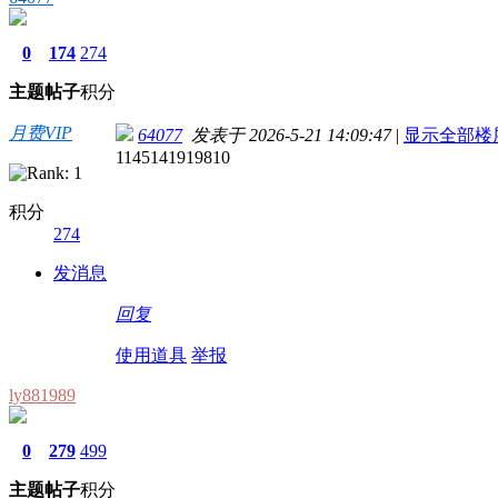
0
174
274
主题
帖子
积分
月费VIP
64077
发表于 2026-5-21 14:09:47
|
显示全部楼
1145141919810
积分
274
发消息
回复
使用道具
举报
ly881989
0
279
499
主题
帖子
积分