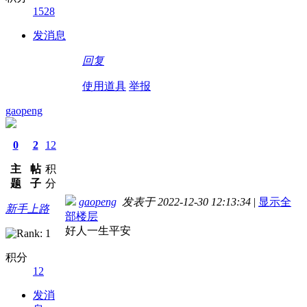
1528
发消息
回复
使用道具
举报
gaopeng
0
2
12
主
帖
积
题
子
分
gaopeng
发表于 2022-12-30 12:13:34
|
显示全
新手上路
部楼层
好人一生平安
积分
12
发消