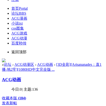
首页
Portal
论坛
BBS
ACG漫画
小说txt
cos图集
ACG游戏
ACG动漫
百度秒传
返回顶部
»
论坛
›
ACG动漫区
›
ACG动画
›
[3D全彩][Arisananades：直1
播-地2牢][1080HD中文完全版 ...
ACG动画
今日:
0
|
主题:
136
收藏本版
(
184
)
发表新帖