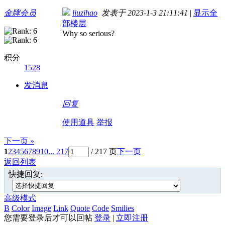
金牌会员
liuzihao
发表于 2023-1-3 21:11:41
|
显示全
部楼层
Why so serious?
积分
1528
发消息
回复
使用道具
举报
下一页 »
1
2
3
4
5
6
7
8
9
10
... 217
/ 217 页
下一页
返回列表
快捷回复:
高级模式
B
Color
Image
Link
Quote
Code
Smilies
您需要登录后才可以回帖
登录
|
立即注册