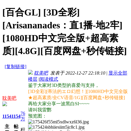
[百合GL]
[3D全彩]
[Arisananades：直1播-地2牢]
[1080HD中文完全版+超高素
质][4.8G][百度网盘+秒传链接]
[复制链接]
耽美吧
发表于 2022-12-27 22:18:10
|
显示全部
楼层
|
阅读模式
鉴于大家对3D类型的喜爱与支持，
[3D全彩][蒂法的エロ幻想！][1080HD中文完全版
★超高素质/全CV语音/1G][百度网盘+秒传链接]
耽美吧
再给大家分享一波黑白SI~~~~
请叫我雷酆
76
预览图：
1154
1154
万
主
帖
积