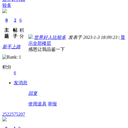
较多
0
2
6
主
帖
积
题
子
分
世界好人比较多
发表于 2023-1-3 18:09:23
|
显
示全部楼层
新手上路
感恩让我品鉴一下
积分
6
发消息
回复
使用道具
举报
2522575207