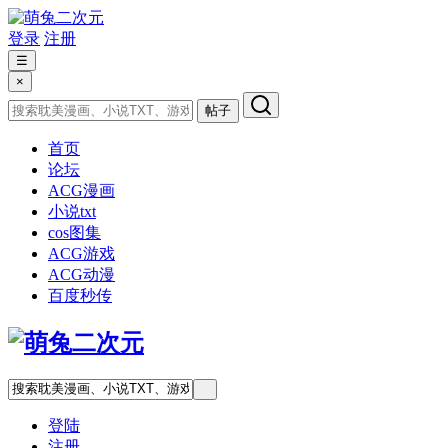
登录
注册
☰
×
帖子
首页
论坛
ACG漫画
小说txt
cos图集
ACG游戏
ACG动漫
百度秒传
登陆
注册