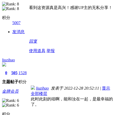
看到这资源真是高兴！感谢UP主的无私分享！
积分
5007
发消息
回复
使用道具
举报
liuzihao
0
505
1528
主题
帖子
积分
liuzihao
发表于 2022-12-28 20:52:11
|
显示
金牌会员
全部楼层
此时此刻的咱啊，能和汝在一起，是最幸福的
了。
积分