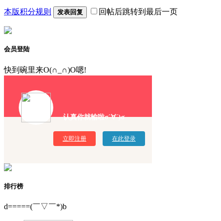
本版积分规则
回帖后跳转到最后一页
发表回复
会员登陆
快到碗里来O(∩_∩)O嗯!
认真你就输啦σ`∀´)σ
立即注册
在此登录
排行榜
d=====(￣▽￣*)b