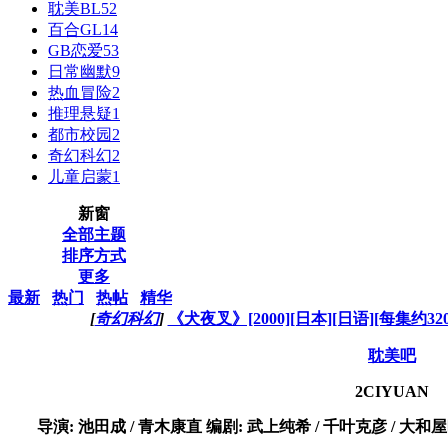
耽美BL
52
百合GL
14
GB恋爱
53
日常幽默
9
热血冒险
2
推理悬疑
1
都市校园
2
奇幻科幻
2
儿童启蒙
1
新窗
全部主题
排序方式
更多
最新
热门
热帖
精华
[
奇幻科幻
]
《犬夜叉》[2000][日本][日语][每集约320M
耽美吧
2CIYUAN
导演: 池田成 / 青木康直 编剧: 武上纯希 / 千叶克彦 / 大和屋晓 