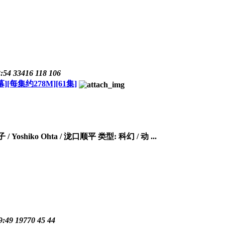
:54
33416
118
106
][每集约278M][61集]
iko Ohta / 泷口顺平 类型: 科幻 / 动 ...
9:49
19770
45
44