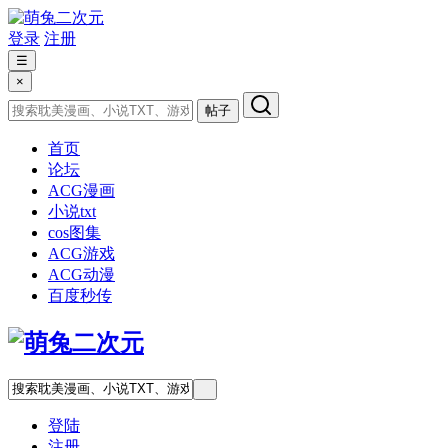
登录
注册
☰
×
帖子
首页
论坛
ACG漫画
小说txt
cos图集
ACG游戏
ACG动漫
百度秒传
登陆
注册