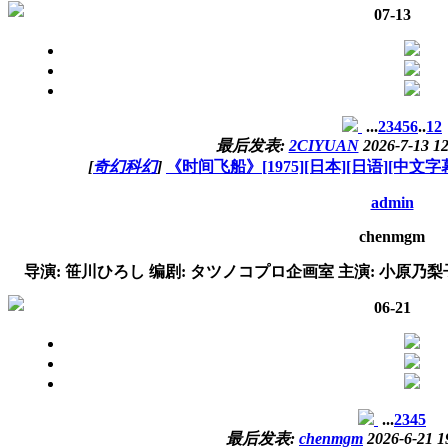
07-13
...
2
3
4
5
6
..
12
最后发表:
2CIYUAN
2026-7-13 12
[
奇幻科幻
]
《时间飞船》[1975][日本][日语][中文字幕
admin
chenmgm
导演: 笹川ひろし 编剧: タツノコプロ企画室 主演: 小原乃梨子 / Yosh
06-21
...
2
3
4
5
最后发表:
chenmgm
2026-6-21 1