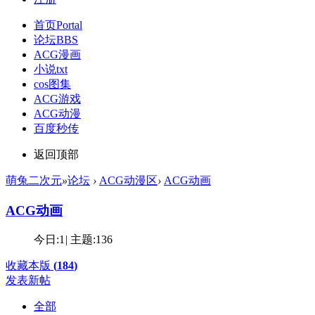
首页
Portal
论坛
BBS
ACG漫画
小说txt
cos图集
ACG游戏
ACG动漫
百度秒传
返回顶部
萌兔二次元
»
论坛
›
ACG动漫区
›
ACG动画
ACG动画
今日:
1
|
主题:
136
收藏本版
(
184
)
发表新帖
全部