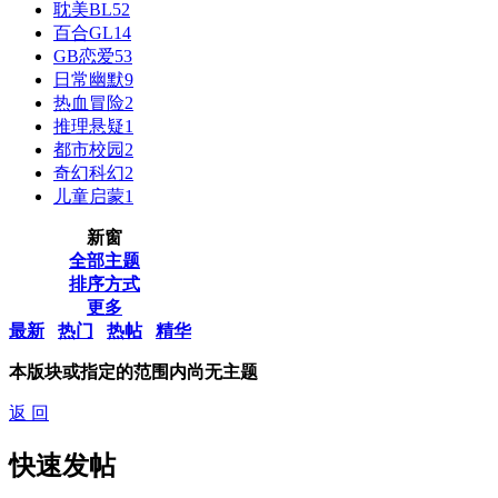
耽美BL
52
百合GL
14
GB恋爱
53
日常幽默
9
热血冒险
2
推理悬疑
1
都市校园
2
奇幻科幻
2
儿童启蒙
1
新窗
全部主题
排序方式
更多
最新
热门
热帖
精华
本版块或指定的范围内尚无主题
返 回
快速发帖